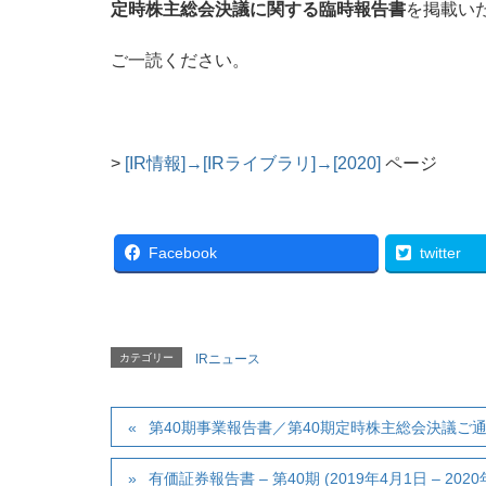
定時株主総会決議に関する臨時報告書
を掲載い
ご一読ください。
>
[IR情報]→[IRライブラリ]→[2020]
ページ
Facebook
twitter
カテゴリー
IRニュース
第40期事業報告書／第40期定時株主総会決議ご
有価証券報告書 – 第40期 (2019年4月1日 – 2020