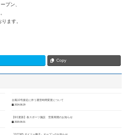
レオープン、
す。
おります。
Copy
台風10号接近に伴う運営時間変更について
2024.08.29
【6/1更新】各スポーツ施設 営業再開のお知らせ
2020.06.01
『FIT365 ダイエー舞子』オープンのお知らせ