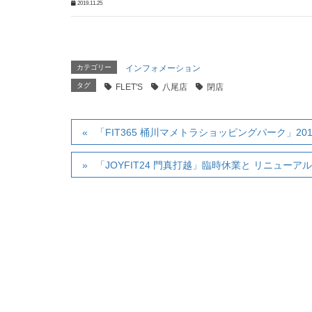
2019.11.25
カテゴリー
インフォメーション
タグ
FLET'S
八尾店
閉店
「FIT365 桶川マメトラショッピングパーク」2
「JOYFIT24 門真打越」臨時休業と リニュー